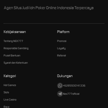
Agen Situs Judi Idn Poker Online Indonesia Terpercaya
Kebijaksanaan
Platform
Tentang NEX777
Promosi
Responsible Gambling
Loyalty
Pusat Bantuan
Referral
Syarat dan Ketentuan
Kategori
Dukungan
Hot Games
+6285930141336
Slots
Nex777official
Live Casino
Race