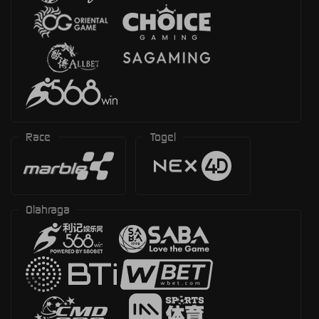
Race
Togel
Olahraga