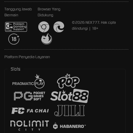
Tanggung Jawab
Browser Yang
Bermain
Didukung
©2026 NEX777. Hak cipta
dilindungi | 18+
Platform Penyedia Layanan
Slots