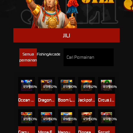
JILI
Semua
Fishing
Arcade
permainan
RTP
86%
RTP
92%
RTP
80%
RTP
92%
RTP
86%
Ocean King Jackpot
Dragon Fortune
Boom Legend
Jackpot Fishing 2
Circus Jackpot
RTP
93%
RTP
90%
RTP
85%
RTP
90%
RTP
83%
Crazy Hunter
Mega Fishing
Happy Fishing
Dinosaur Tycoon II
Secret Treasure