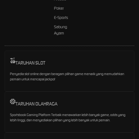
Poker
E-Sports
Sabung
Ayam
TARUHAN SLOT
Penyedia slot online dengan beragam pilihan game menarik yang memudahkan
pemain untuk mencapai jackpot
TARUHAN OLAHRAGA
Sportsbook Gaming Platform Terbaik menawarkan lebih banyak game, odds yang
lebih tinggi, dan menyediakan pilihan yang lebih banyak untuk pemain.