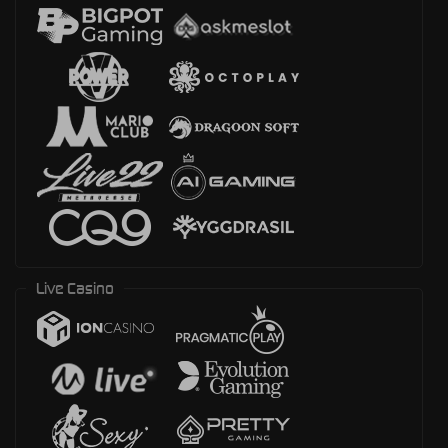
Live Casino