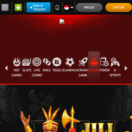
Main di
MASUK
DAFTAR
Telegram
HOT
SLOTS
LIVE
RACE
TOGEL
OLAHRAGA
CRASH
ARCADE
POKER
E-
SABUN
GAMES
CASINO
GAME
SPORTS
AYAM