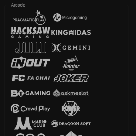
Arcade