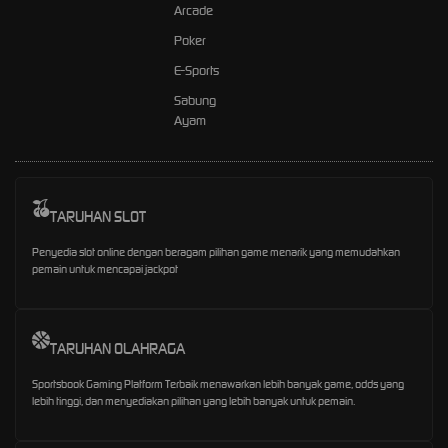
Arcade
Poker
E-Sports
Sabung
Ayam
TARUHAN SLOT
Penyedia slot online dengan beragam pilihan game menarik yang memudahkan
pemain untuk mencapai jackpot
TARUHAN OLAHRAGA
Sportsbook Gaming Platform Terbaik menawarkan lebih banyak game, odds yang
lebih tinggi, dan menyediakan pilihan yang lebih banyak untuk pemain.