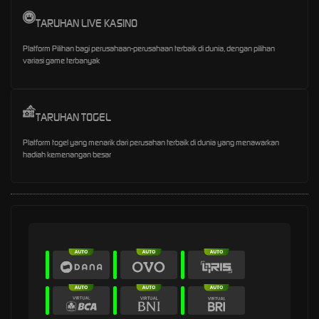
TARUHAN LIVE KASINO
Platform Pilihan bagi perusahaan-perusahaan terbaik di dunia, dengan pilihan
variasi game terbanyak
TARUHAN TOGEL
Platform togel yang menarik dari perusahan terbaik di dunia yang menawarkan
hadiah kemenangan besar