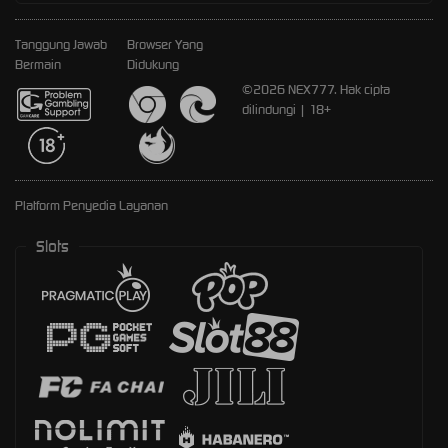
Tanggung Jawab
Browser Yang
Bermain
Didukung
©2026 NEX777. Hak cipta
dilindungi | 18+
Platform Penyedia Layanan
Slots