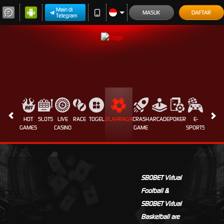
Main di
MASUK
DAFTAR
Telegram
HOT
SLOTS
LIVE
RACE
TOGEL
OLAHRAGA
CRASH
ARCADE
POKER
E-
SABUN
GAMES
CASINO
GAME
SPORTS
AYAM
SBOBET Virtual
Football &
SBOBET Virtual
Basketball are