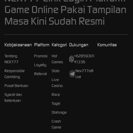
Game Online Pakai Tampilan
Masa Kini Sudah Resmi
Kebijaksanaan
Platform
Kategori
Dukungan
Komunitas
Tentang
Promosi
Hot
+62859301
NEX777
Games
41336
Loyalty
Responsible
Slots
Nex777offi
Referral
Gambling
cial
Live
Pusat Bantuan
Casino
Syarat dan
Race
Ketentuan
Togel
Olahraga
Crash
Game