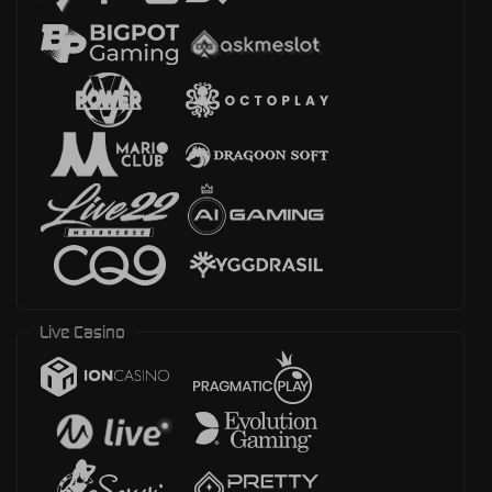
Live Casino