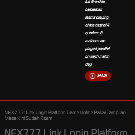
full 5-a-side
basketball
teams playing
at the best of 4
quarters. 8
matches are
played parallel
on each match
day.
MAIN
NEX777: Link Login Platform Game Online Pakai Tampilan
Masa Kini Sudah Resmi
NEX777 Link Login Platform