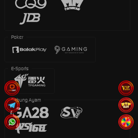
Poker
E-Sports
Sabung Ayam