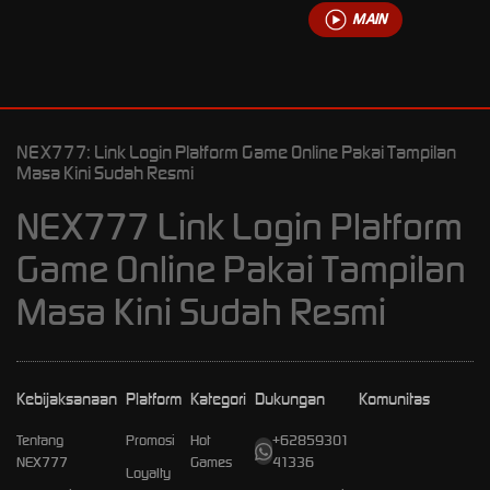
MAIN
NEX777: Link Login Platform Game Online Pakai Tampilan
Masa Kini Sudah Resmi
NEX777 Link Login Platform
Game Online Pakai Tampilan
Masa Kini Sudah Resmi
Kebijaksanaan
Platform
Kategori
Dukungan
Komunitas
Tentang
Promosi
Hot
+62859301
NEX777
Games
41336
Loyalty