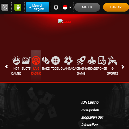
Main di
MASUK
DAFTAR
Telegram
HOT
SLOTS
LIVE
RACE
TOGEL
OLAHRAGA
CRASH
ARCADE
POKER
E-
SABUN
GAMES
CASINO
GAME
SPORTS
AYAM
ION Casino
merupakan
singkatan dari
Interactive