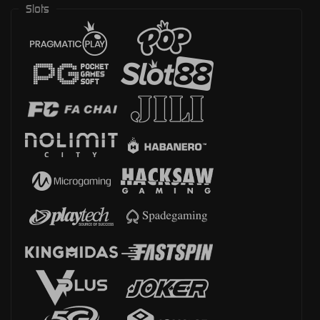
Slots