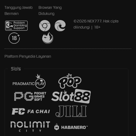
Tanggung Jawab
Browser Yang
Bermain
Didukung
©2026 NEX777. Hak cipta
dilindungi | 18+
Platform Penyedia Layanan
Slots