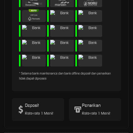
* Selama bank maintenance dan bank offline deposit dan penarikan
tidak dapat diproses
Deposit
Penarikan
Rata-rata 1 Menit
Rata-rata 1 Menit