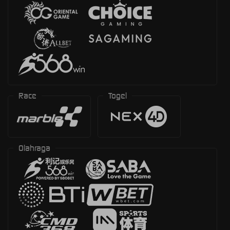
Race
Togel
Olahraga