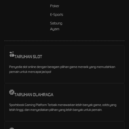
Poker
E-Sports
Sabung
Ayam
TARUHAN SLOT
Penyedia slot online dengan beragam pilihan game menarik yang memudahkan
pemain untuk mencapai jackpot
TARUHAN OLAHRAGA
Sportsbook Gaming Platform Terbaik menawarkan lebih banyak game, odds yang
lebih tinggi, dan menyediakan pilihan yang lebih banyak untuk pemain.