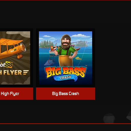
 High Flyer
Big Bass Crash