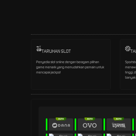
TARUHAN SLOT
TA
Penyedia slot online dengan beragam pilihan
Sportsb
game menarik yang memudahkan pemain untuk
menawar
mencapai jackpot
tinggi,
banyak 