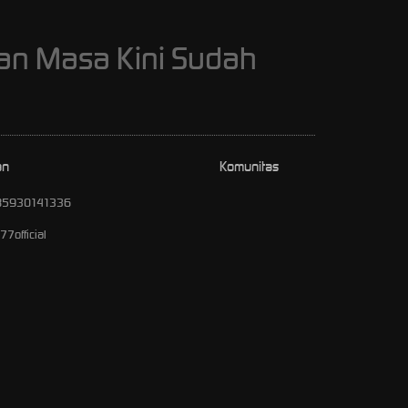
lan Masa Kini Sudah
an
Komunitas
85930141336
7official