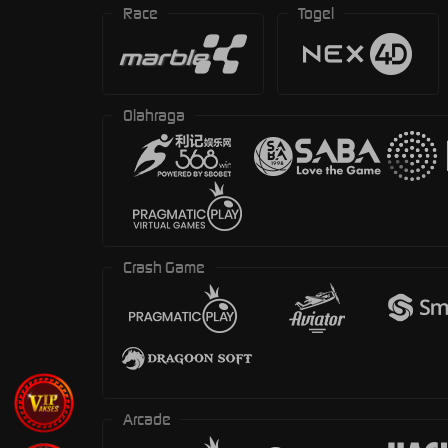
Race
Togel
Olahraga
Crash Game
Arcade