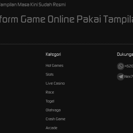
Tampilan Masa Kini Sudah Resmi
form Game Online Pakai Tampi
Kategori
Dukung
Hot Games
+62
Slots
Nex77
Live Casino
Race
Togel
Olahraga
Crash Game
Arcade