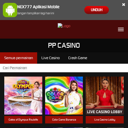
×
NEX777 Aplikasi Mobile
UNDUH
Jangan tampilkan lagi hari ini
PP CASINO
Semua permainan
Live Casino
Crash Game
Gates of Olympus Roulette
Color Game Bonanza
Live Casino Lobby